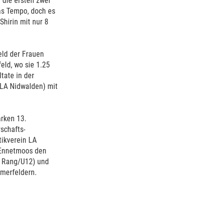
 die ersten zwei
as Tempo, doch es
Shirin mit nur 8
eld der Frauen
eld, wo sie 1.25
tate in der
 (LA Nidwalden) mit
rken 13.
schafts-
tikverein LA
 Ennetmoos den
. Rang/U12) und
hmerfeldern.