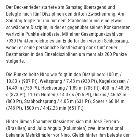
Der Beckenrieder startete am Samstag überragend und
belegte nach fünf Disziplinen den dritten Zwischenrang. Am
Sonntag folgte für ihn mit dem Stabhochsprung eine etwas
schwächere Disziplin, in der er gegenüber seinen Konkurrenten
wertvolle Punkte einbüsste. Mit einer Gesamtpunktzahl von
7930 Punkten reichte es am Ende für den vierten Schlussrang,
wobei er seine persönliche Bestleistung dank fünf neuer
Bestmarken in den Einzeldisziplinen um mehr als 200 Punkte
steigerte.
Die Punkte holte Nino wie folgt in den Disziplinen: 100 m /
10.83 s (907 Pt), Weitsprung / 7.48 m (930 Pt), Kugelstossen /
14.49 m (759 Pt), Hochsprung / 1.89 m (705 Pt), 400 m / 48.95
s (873 Pt), 110 m Hürden / 14.37 s (926 Pt), Diskus / 46.62 m
(800 Pt), Stabhochsprung / 4.05 m (631 Pt), Speer / 60.84 m
(748 Pt), 1500 m / 4:42.28 min (651 Pt)
Hinter Simon Ehammer klassierten sich mit José Ferreira
(Brasilien) und Julio Angulo (Kolumbien) zwei international
bekannte Mehrkämpfer vor Nino. Gleich hinter ihm belegte der