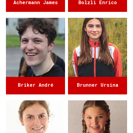
Achermann James
Bolzli Enrico
Briker André
Brunner Ursina