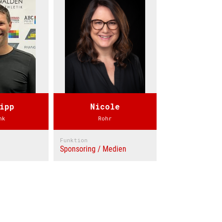
ipp
Nicole
nk
Rohr
Funktion
Sponsoring / Medien