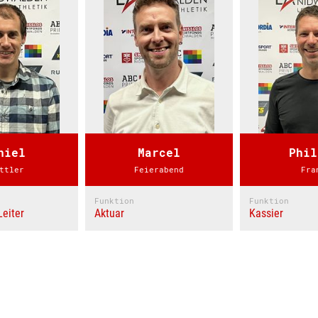
niel
Marcel
Phil
ttler
Feierabend
Fra
Funktion
Funktion
Leiter
Aktuar
Kassier