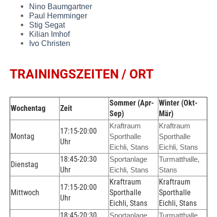
Nino Baumgartner
Paul Hemminger
Stig Segat
Kilian Imhof
Ivo Christen
TRAININGSZEITEN / ORT
Sommer (Apr-
Winter (Okt-
Wochentag
Zeit
Sep)
Mär)
Kraftraum
Kraftraum
17:15-20:00
Montag
Sporthalle
Sporthalle
Uhr
Eichli, Stans
Eichli, Stans
18:45-20:30
Sportanlage
Turmatthalle,
Dienstag
Uhr
Eichli, Stans
Stans
Kraftraum
Kraftraum
17:15-20:00
Mittwoch
Sporthalle
Sporthalle
Uhr
Eichli, Stans
Eichli, Stans
18:45-20:30
Sportanlage
Turmatthalle,